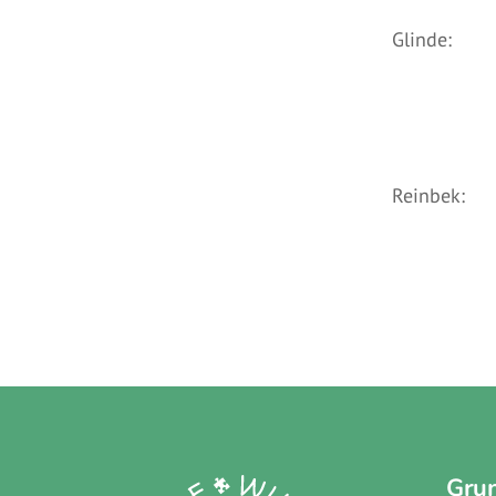
Glin
Gemeins
Gymna
Reinb
Gemein
Gru