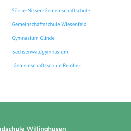
de:
Sönke-Nissen-Gemeinschaftschule
chaftsschule Wiesenfeld
sium Glinde
ek:
Sachsenwaldgymnasium
schaftsschule Reinbek
ndschule Willinghusen