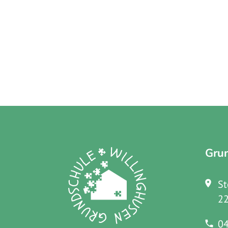
Gru
St
22
04