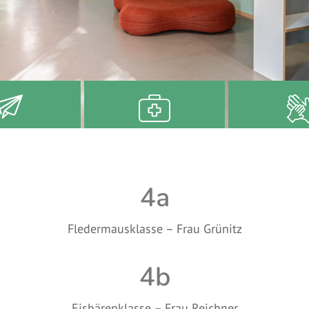
ntakt
Krankmeldung
Nachmittags
4a
Fledermausklasse – Frau Grünitz
4b
Eisbärenklasse – Frau Reichner