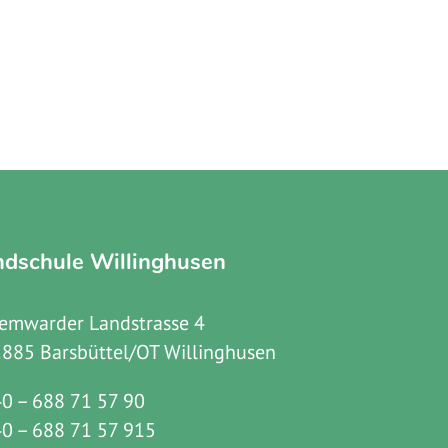
ndschule Willinghusen
emwarder Landstrasse 4
885 Barsbüttel/OT Willinghusen
0 – 688 71 57 90
0 – 688 71 57 915